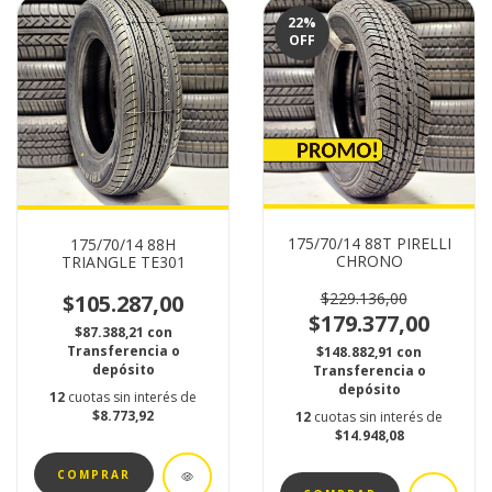
22
%
OFF
175/70/14 88T PIRELLI
175/70/14 88H
CHRONO
TRIANGLE TE301
$229.136,00
$105.287,00
$179.377,00
$87.388,21
con
Transferencia o
$148.882,91
con
depósito
Transferencia o
depósito
12
cuotas sin interés de
$8.773,92
12
cuotas sin interés de
$14.948,08