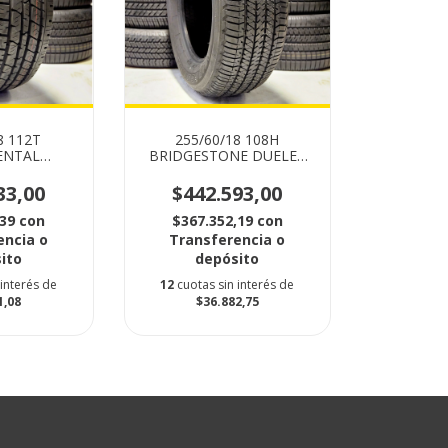
8 112T
255/60/18 108H
ENTAL
BRIDGESTONE DUELER
TACT LX
684 II H/T
33,00
$442.593,00
,39
con
$367.352,19
con
encia o
Transferencia o
ito
depósito
 interés de
12
cuotas sin interés de
1,08
$36.882,75