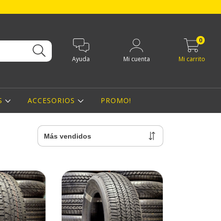
0
Ayuda
Mi cuenta
Mi carrito
S
ACCESORIOS
PROMO!