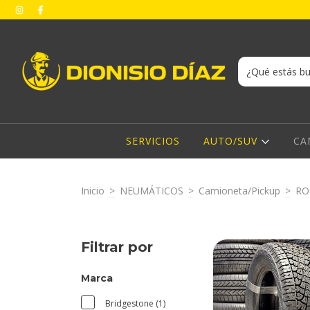
SERVICIOS
AUTO/SUV
CA
Inicio
>
NEUMÁTICOS
>
Camioneta/Pickup
>
RO
Filtrar por
Marca
Bridgestone (1)