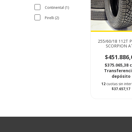
Continental (1)
Pirelli (2)
255/60/18 112T P
SCORPION A
$451.886,
$375.065,38
Transferenci
depósito
12
cuotas sin inte
$37.657,17