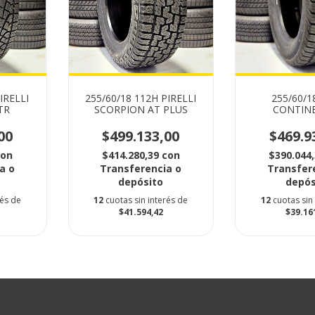
IRELLI
255/60/18 112H PIRELLI
255/60/1
TR
SCORPION AT PLUS
CONTIN
CROSSCON
00
$499.133,00
$469.9
con
$414.280,39
con
$390.044
a o
Transferencia o
Transfer
depósito
depós
rés de
12
cuotas sin interés de
12
cuotas sin
$41.594,42
$39.16