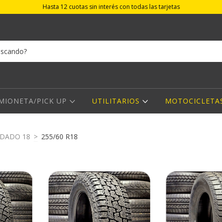
Hasta 12 cuotas sin interés con todas las tarjetas
MIONETA/PICK UP
UTILITARIOS
MOTOCICLETA
DADO 18
>
255/60 R18